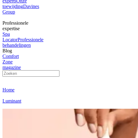
experts
Onze
toewijding
Davines
Group
Professionele
expertise
Spa
Locator
Professionele
behandelingen
Blog
Comfort
Zone
magazine
Home
Luminant