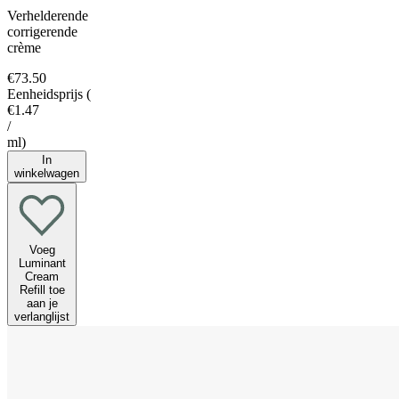
Verhelderende
corrigerende
crème
€73.50
Eenheidsprijs
(
€1.47
/
ml
)
In
winkelwagen
Voeg
Luminant
Cream
Refill toe
aan je
verlanglijst