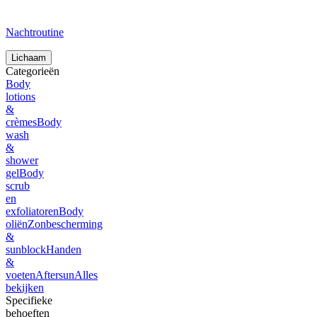
Nachtroutine
Lichaam
Categorieën
Body
lotions
&
crèmes
Body
wash
&
shower
gel
Body
scrub
en
exfoliatoren
Body
oliën
Zonbescherming
&
sunblock
Handen
&
voeten
Aftersun
Alles
bekijken
Specifieke
behoeften