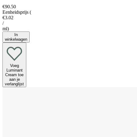
€90.50
Eenheidsprijs
(
€3.02
/
ml
)
In
winkelwagen
Voeg
Luminant
Cream toe
aan je
verlanglijst