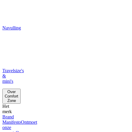
Navulling
Travelsize's
&
mini's
Over
Comfort
Zone
Het
merk
Brand
Manifesto
Ontmoet
onze