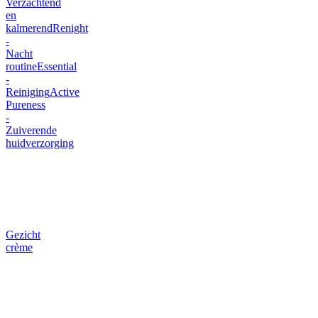
Verzachtend
en
kalmerend
Renight
-
Nacht
routine
Essential
-
Reiniging
Active
Pureness
-
Zuiverende
huidverzorging
Gezicht
crème