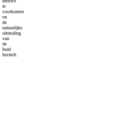
nieuwe
te
voorkomen
en
de
natuurlijke
uitstraling
van
de
huid
herstelt.