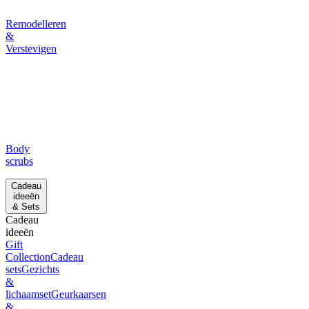
Remodelleren
&
Verstevigen
Body
scrubs
Cadeau
ideeën
& Sets
Cadeau
ideeën
Gift
Collection
Cadeau
sets
Gezichts
&
lichaamset
Geurkaarsen
&