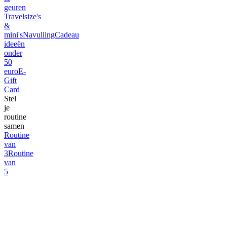
geuren
Travelsize's
&
mini's
Navulling
Cadeau
ideeën
onder
50
euro
E-
Gift
Card
Stel
je
routine
samen
Routine
van
3
Routine
van
5