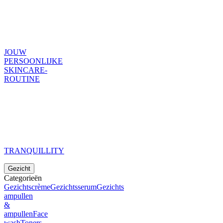
JOUW
PERSOONLIJKE
SKINCARE-
ROUTINE
TRANQUILLITY
Gezicht
Categorieën
Gezichtscrème
Gezichtsserum
Gezichts
ampullen
&
ampullen
Face
wash
Toners