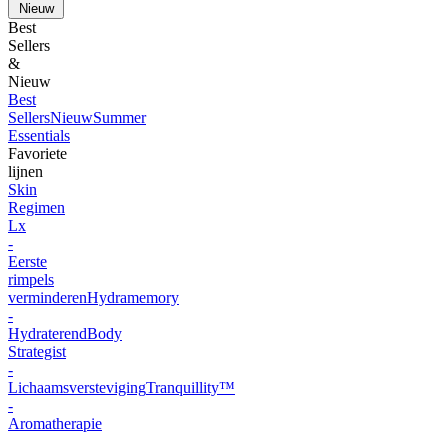
Nieuw
Best
Sellers
&
Nieuw
Best
Sellers
Nieuw
Summer
Essentials
Favoriete
lijnen
Skin
Regimen
Lx
-
Eerste
rimpels
verminderen
Hydramemory
-
Hydraterend
Body
Strategist
-
Lichaamsversteviging
Tranquillity™
-
Aromatherapie