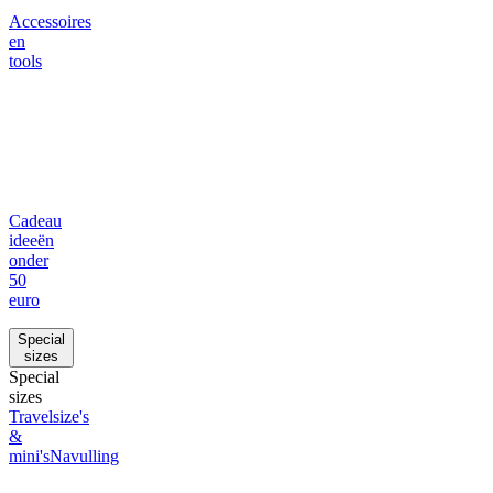
Accessoires
en
tools
Cadeau
ideeën
onder
50
euro
Special
sizes
Special
sizes
Travelsize's
&
mini's
Navulling