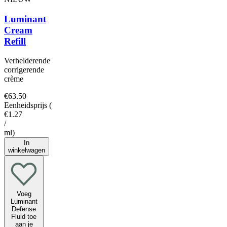
Luminant
Cream
Refill
Verhelderende
corrigerende
crème
€63.50
Eenheidsprijs
(
€1.27
/
ml
)
In
winkelwagen
Voeg
Luminant
Defense
Fluid toe
aan je