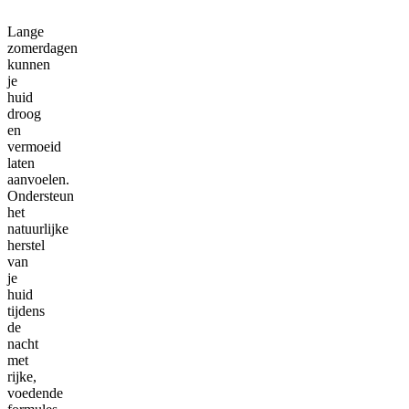
Lange
zomerdagen
kunnen
je
huid
droog
en
vermoeid
laten
aanvoelen.
Ondersteun
het
natuurlijke
herstel
van
je
huid
tijdens
de
nacht
met
rijke,
voedende