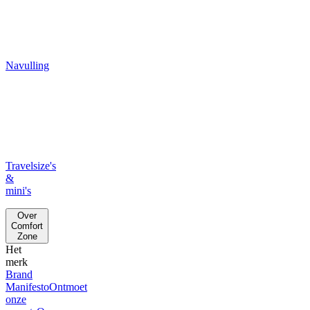
Navulling
Travelsize's
&
mini's
Over
Comfort
Zone
Het
merk
Brand
Manifesto
Ontmoet
onze