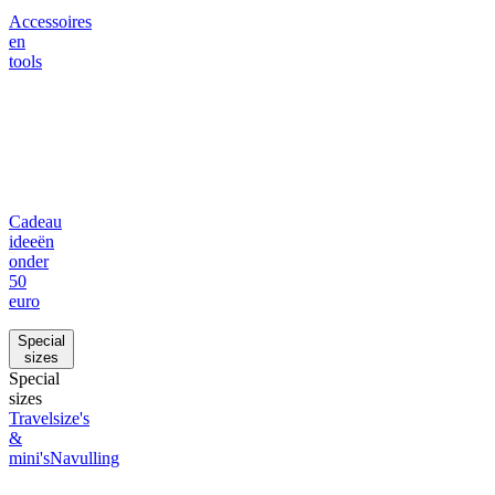
Accessoires
en
tools
Cadeau
ideeën
onder
50
euro
Special
sizes
Special
sizes
Travelsize's
&
mini's
Navulling