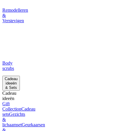
Remodelleren
&
Verstevigen
Body
scrubs
Cadeau
ideeën
& Sets
Cadeau
ideeën
Gift
Collection
Cadeau
sets
Gezichts
&
lichaamset
Geurkaarsen
&