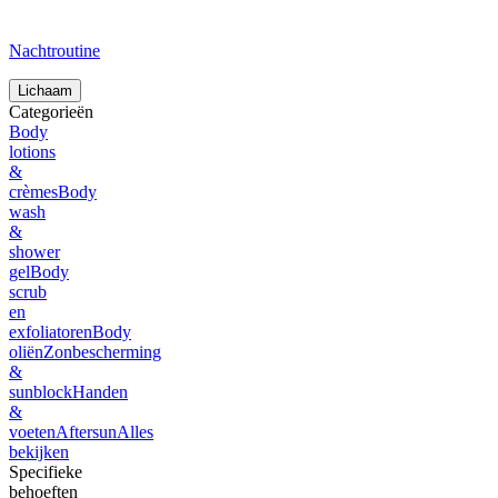
Nachtroutine
Lichaam
Categorieën
Body
lotions
&
crèmes
Body
wash
&
shower
gel
Body
scrub
en
exfoliatoren
Body
oliën
Zonbescherming
&
sunblock
Handen
&
voeten
Aftersun
Alles
bekijken
Specifieke
behoeften