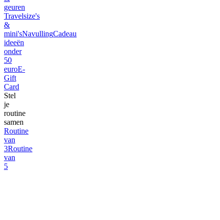
geuren
Travelsize's
&
mini's
Navulling
Cadeau
ideeën
onder
50
euro
E-
Gift
Card
Stel
je
routine
samen
Routine
van
3
Routine
van
5