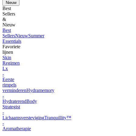
Nieuw
Best
Sellers
&
Nieuw
Best
Sellers
Nieuw
Summer
Essentials
Favoriete
lijnen
Skin
Regimen
Lx
-
Eerste
rimpels
verminderen
Hydramemory
-
Hydraterend
Body
Strategist
-
Lichaamsversteviging
Tranquillity™
-
Aromatherapie