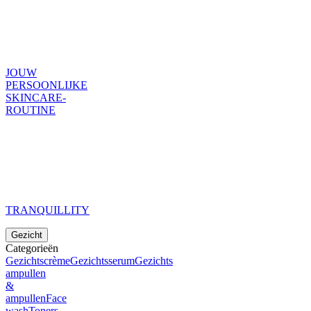
JOUW
PERSOONLIJKE
SKINCARE-
ROUTINE
TRANQUILLITY
Gezicht
Categorieën
Gezichtscrème
Gezichtsserum
Gezichts
ampullen
&
ampullen
Face
wash
Toners