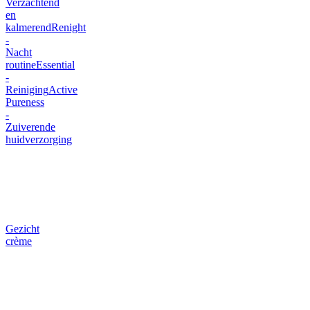
Verzachtend
en
kalmerend
Renight
-
Nacht
routine
Essential
-
Reiniging
Active
Pureness
-
Zuiverende
huidverzorging
Gezicht
crème