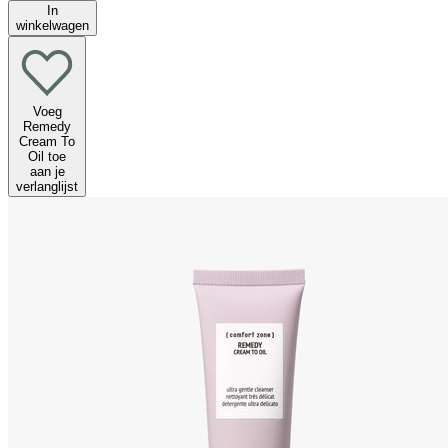
In
winkelwagen
Voeg
Remedy
Cream To
Oil toe
aan je
verlanglijst