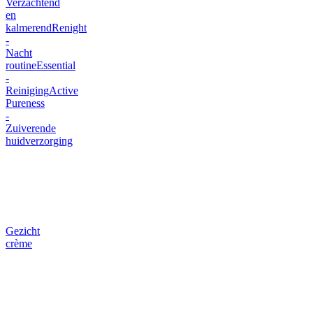
Verzachtend
en
kalmerend
Renight
-
Nacht
routine
Essential
-
Reiniging
Active
Pureness
-
Zuiverende
huidverzorging
Gezicht
crème