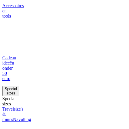
Accessoires
en
tools
Cadeau
ideeën
onder
50
euro
Special
sizes
Special
sizes
Travelsize's
&
mini's
Navulling