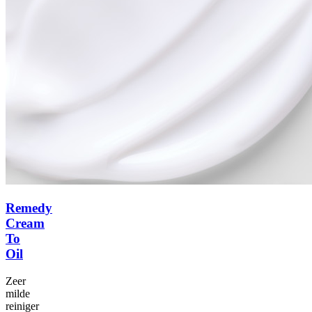
Remedy
Cream
To
Oil
Zeer
milde
reiniger