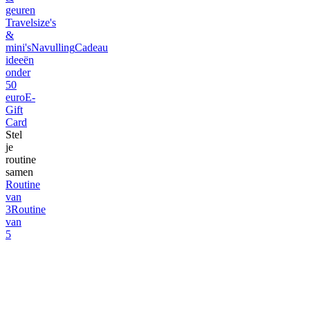
geuren
Travelsize's
&
mini's
Navulling
Cadeau
ideeën
onder
50
euro
E-
Gift
Card
Stel
je
routine
samen
Routine
van
3
Routine
van
5