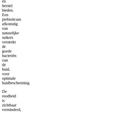
en
herstel
bieden.
Een
prebioticum
afkomstig
van
natuurlijke
suikers
versterkt
de
goede
bacteriën
van
de
huid,
voor
optimale
huidbescherming.
De
roodheid
is
zichtbaar
verminderd,