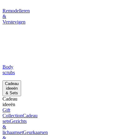
Remodelleren
&
Verstevigen
Body
scrubs
Cadeau
ideeën
& Sets
Cadeau
ideeën
Gift
Collection
Cadeau
sets
Gezichts
&
lichaamset
Geurkaarsen
&