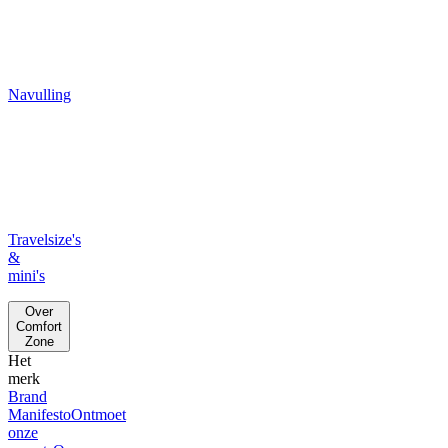
Navulling
Travelsize's
&
mini's
Over
Comfort
Zone
Het
merk
Brand
Manifesto
Ontmoet
onze