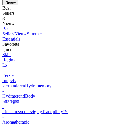
Nieuw
Best
Sellers
&
Nieuw
Best
Sellers
Nieuw
Summer
Essentials
Favoriete
lijnen
Skin
Regimen
Lx
-
Eerste
rimpels
verminderen
Hydramemory
-
Hydraterend
Body
Strategist
-
Lichaamsversteviging
Tranquillity™
-
Aromatherapie