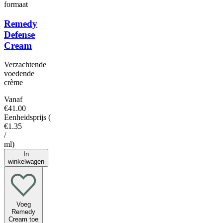
formaat
Remedy
Defense
Cream
Verzachtende
voedende
crème
Vanaf
€41.00
Eenheidsprijs
(
€1.35
/
ml
)
In
winkelwagen
Voeg
Remedy
Cream toe