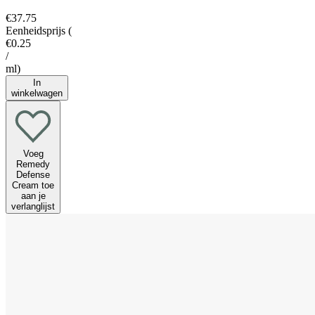
€37.75
Eenheidsprijs
(
€0.25
/
ml
)
In
winkelwagen
Voeg
Remedy
Defense
Cream toe
aan je
verlanglijst