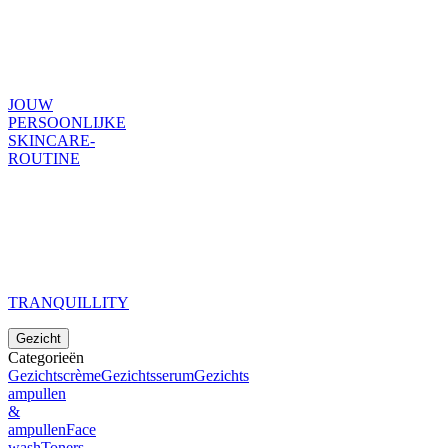
JOUW
PERSOONLIJKE
SKINCARE-
ROUTINE
TRANQUILLITY
Gezicht
Categorieën
Gezichtscrème
Gezichtsserum
Gezichts
ampullen
&
ampullen
Face
wash
Toners