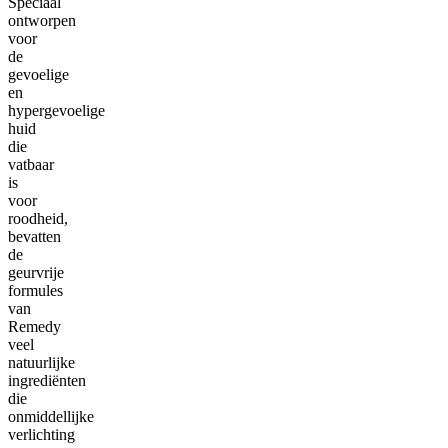
Speciaal
ontworpen
voor
de
gevoelige
en
hypergevoelige
huid
die
vatbaar
is
voor
roodheid,
bevatten
de
geurvrije
formules
van
Remedy
veel
natuurlijke
ingrediënten
die
onmiddellijke
verlichting