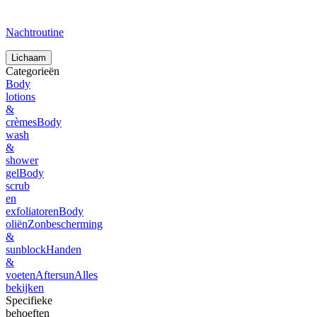
Nachtroutine
Lichaam
Categorieën
Body
lotions
&
crèmes
Body
wash
&
shower
gel
Body
scrub
en
exfoliatoren
Body
oliën
Zonbescherming
&
sunblock
Handen
&
voeten
Aftersun
Alles
bekijken
Specifieke
behoeften