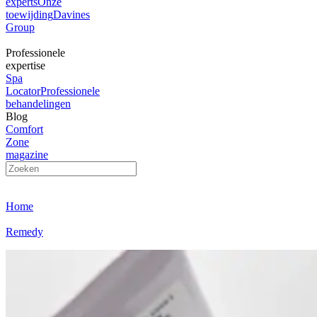
experts
Onze
toewijding
Davines
Group
Professionele
expertise
Spa
Locator
Professionele
behandelingen
Blog
Comfort
Zone
magazine
Home
Remedy