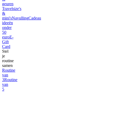
geuren
Travelsize's
&
mini's
Navulling
Cadeau
ideeën
onder
50
euro
E-
Gift
Card
Stel
je
routine
samen
Routine
van
3
Routine
van
5