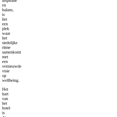
inspiratie
en
balans,
is
het
een
plek
waar
het
stedelijke
ritme
samenkomt
met
een
vernieuwde
visie
op
wellbeing.
Het
hart
van
het
hotel
is