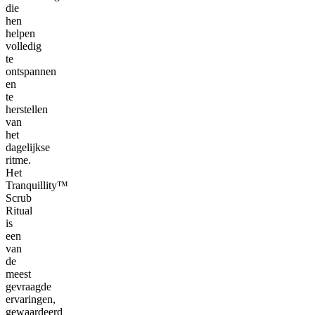
die
hen
helpen
volledig
te
ontspannen
en
te
herstellen
van
het
dagelijkse
ritme.
Het
Tranquillity™
Scrub
Ritual
is
een
van
de
meest
gevraagde
ervaringen,
gewaardeerd