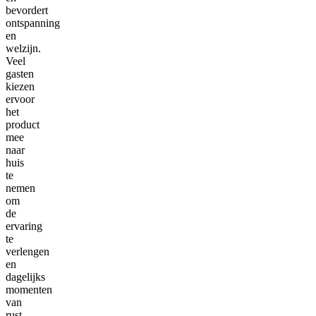
bevordert
ontspanning
en
welzijn.
Veel
gasten
kiezen
ervoor
het
product
mee
naar
huis
te
nemen
om
de
ervaring
te
verlengen
en
dagelijks
momenten
van
rust