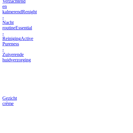
Verzachtend
en
kalmerend
Renight
-
Nacht
routine
Essential
-
Reiniging
Active
Pureness
-
Zuiverende
huidverzorging
Gezicht
crème