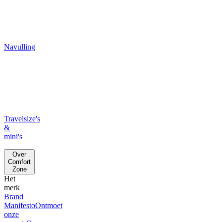
Navulling
Travelsize's
&
mini's
Over
Comfort
Zone
Het
merk
Brand
Manifesto
Ontmoet
onze