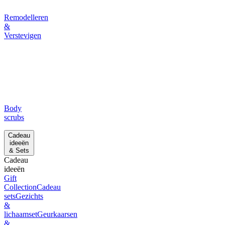
Remodelleren
&
Verstevigen
Body
scrubs
Cadeau
ideeën
& Sets
Cadeau
ideeën
Gift
Collection
Cadeau
sets
Gezichts
&
lichaamset
Geurkaarsen
&