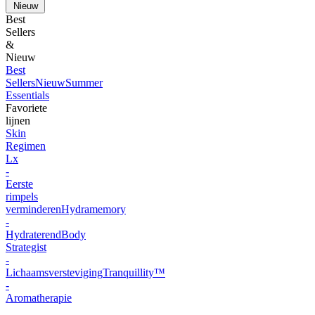
Nieuw
Best
Sellers
&
Nieuw
Best
Sellers
Nieuw
Summer
Essentials
Favoriete
lijnen
Skin
Regimen
Lx
-
Eerste
rimpels
verminderen
Hydramemory
-
Hydraterend
Body
Strategist
-
Lichaamsversteviging
Tranquillity™
-
Aromatherapie