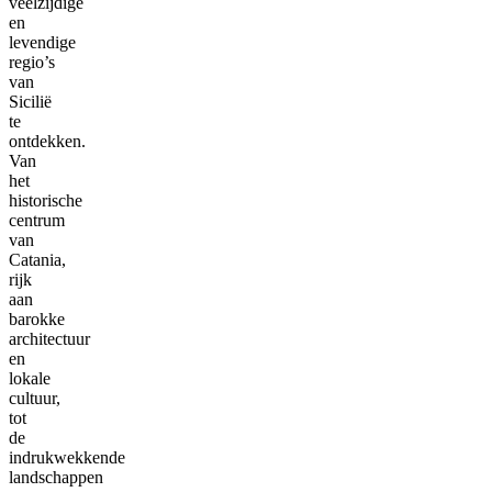
veelzijdige
en
levendige
regio’s
van
Sicilië
te
ontdekken.
Van
het
historische
centrum
van
Catania,
rijk
aan
barokke
architectuur
en
lokale
cultuur,
tot
de
indrukwekkende
landschappen