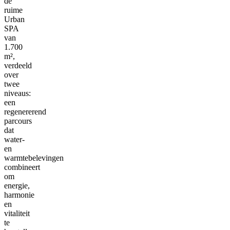
de
ruime
Urban
SPA
van
1.700
m²,
verdeeld
over
twee
niveaus:
een
regenererend
parcours
dat
water-
en
warmtebelevingen
combineert
om
energie,
harmonie
en
vitaliteit
te