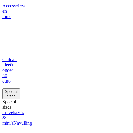
Accessoires
en
tools
Cadeau
ideeën
onder
50
euro
Special
sizes
Special
sizes
Travelsize's
&
mini's
Navulling