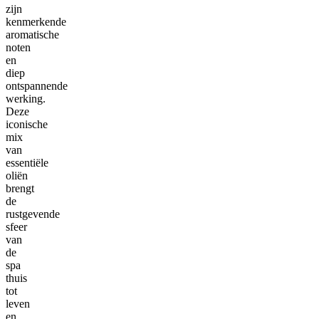
zijn
kenmerkende
aromatische
noten
en
diep
ontspannende
werking.
Deze
iconische
mix
van
essentiële
oliën
brengt
de
rustgevende
sfeer
van
de
spa
thuis
tot
leven
en