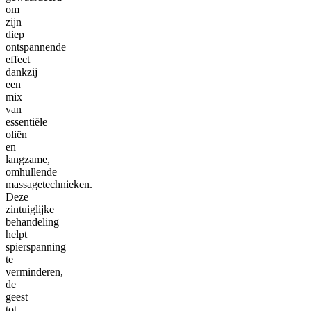
om
zijn
diep
ontspannende
effect
dankzij
een
mix
van
essentiële
oliën
en
langzame,
omhullende
massagetechnieken.
Deze
zintuiglijke
behandeling
helpt
spierspanning
te
verminderen,
de
geest
tot