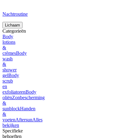
Nachtroutine
Lichaam
Categorieën
Body
lotions
&
crèmes
Body
wash
&
shower
gel
Body
scrub
en
exfoliatoren
Body
oliën
Zonbescherming
&
sunblock
Handen
&
voeten
Aftersun
Alles
bekijken
Specifieke
behoeften