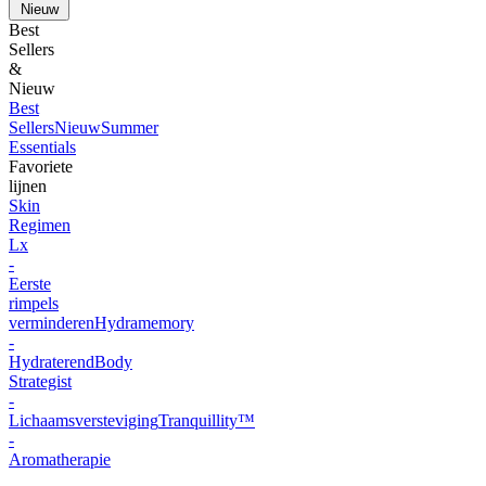
Nieuw
Best
Sellers
&
Nieuw
Best
Sellers
Nieuw
Summer
Essentials
Favoriete
lijnen
Skin
Regimen
Lx
-
Eerste
rimpels
verminderen
Hydramemory
-
Hydraterend
Body
Strategist
-
Lichaamsversteviging
Tranquillity™
-
Aromatherapie