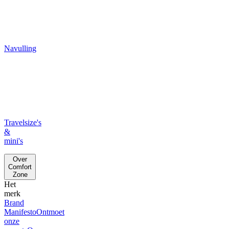
Navulling
Travelsize's
&
mini's
Over
Comfort
Zone
Het
merk
Brand
Manifesto
Ontmoet
onze