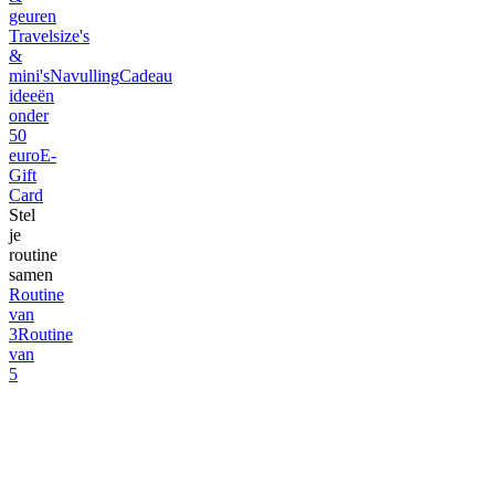
geuren
Travelsize's
&
mini's
Navulling
Cadeau
ideeën
onder
50
euro
E-
Gift
Card
Stel
je
routine
samen
Routine
van
3
Routine
van
5