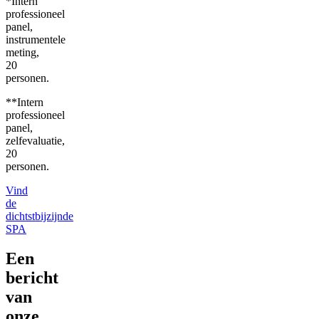
*Intern
professioneel
panel,
instrumentele
meting,
20
personen.
**Intern
professioneel
panel,
zelfevaluatie,
20
personen.
Vind
de
dichtstbijzijnde
SPA
Een
bericht
van
onze