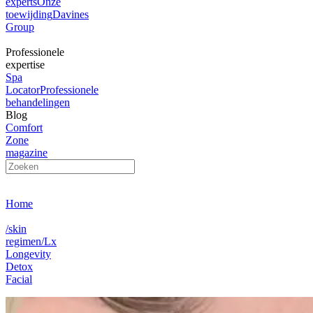
experts
Onze
toewijding
Davines
Group
Professionele
expertise
Spa
Locator
Professionele
behandelingen
Blog
Comfort
Zone
magazine
Home
/skin
regimen/Lx
Longevity
Detox
Facial