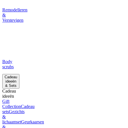
Remodelleren
&
Verstevigen
Body
scrubs
Cadeau
ideeën
& Sets
Cadeau
ideeën
Gift
Collection
Cadeau
sets
Gezichts
&
lichaamset
Geurkaarsen
&