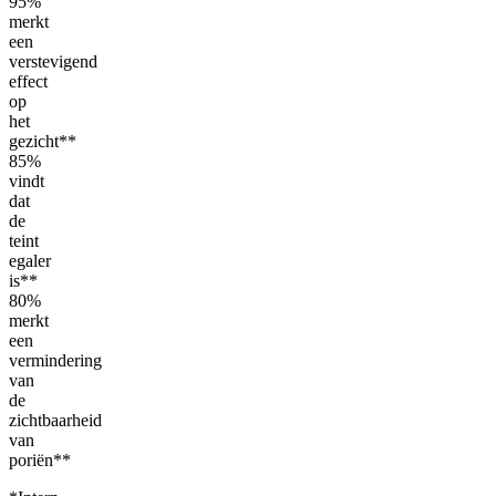
95%
merkt
een
verstevigend
effect
op
het
gezicht**
85%
vindt
dat
de
teint
egaler
is**
80%
merkt
een
vermindering
van
de
zichtbaarheid
van
poriën**