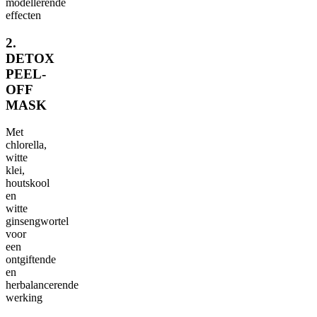
modellerende
effecten
2.
DETOX
PEEL-
OFF
MASK
Met
chlorella,
witte
klei,
houtskool
en
witte
ginsengwortel
voor
een
ontgiftende
en
herbalancerende
werking