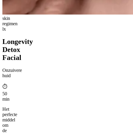
skin
regimen
lx
Longevity
Detox
Facial
Onzuivere
huid
⏱︎
50
min
Het
perfecte
middel
om
de