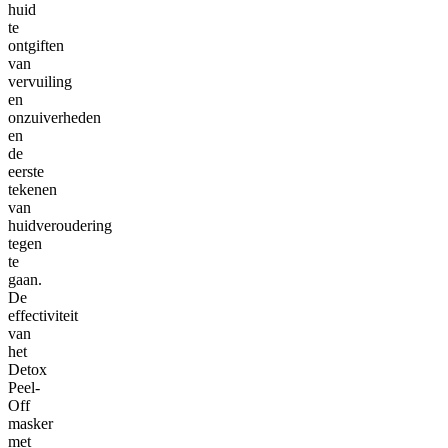
huid
te
ontgiften
van
vervuiling
en
onzuiverheden
en
de
eerste
tekenen
van
huidveroudering
tegen
te
gaan.
De
effectiviteit
van
het
Detox
Peel-
Off
masker
met