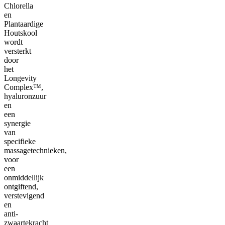
Chlorella
en
Plantaardige
Houtskool
wordt
versterkt
door
het
Longevity
Complex™,
hyaluronzuur
en
een
synergie
van
specifieke
massagetechnieken,
voor
een
onmiddellijk
ontgiftend,
verstevigend
en
anti-
zwaartekracht