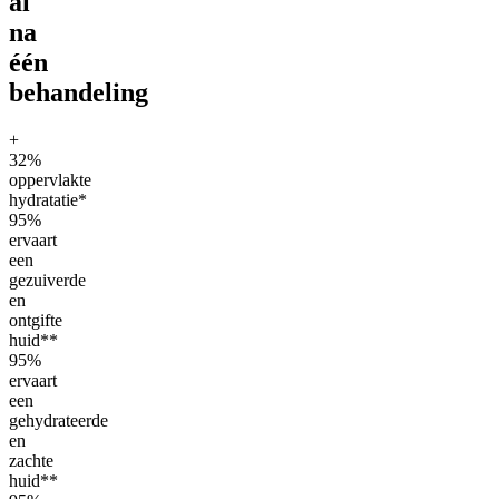
al
na
één
behandeling
+
32%
oppervlakte
hydratatie*
95%
ervaart
een
gezuiverde
en
ontgifte
huid**
95%
ervaart
een
gehydrateerde
en
zachte
huid**