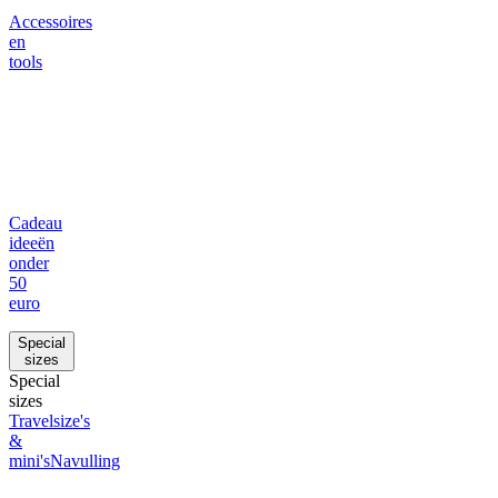
Accessoires
en
tools
Cadeau
ideeën
onder
50
euro
Special
sizes
Special
sizes
Travelsize's
&
mini's
Navulling