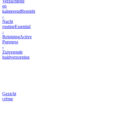
Verzachtend
en
kalmerend
Renight
-
Nacht
routine
Essential
-
Reiniging
Active
Pureness
-
Zuiverende
huidverzorging
Gezicht
crème