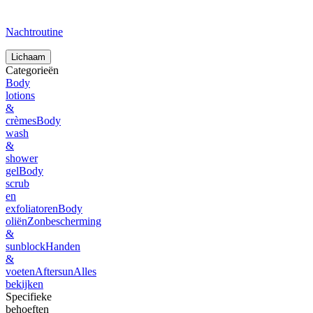
Nachtroutine
Lichaam
Categorieën
Body
lotions
&
crèmes
Body
wash
&
shower
gel
Body
scrub
en
exfoliatoren
Body
oliën
Zonbescherming
&
sunblock
Handen
&
voeten
Aftersun
Alles
bekijken
Specifieke
behoeften