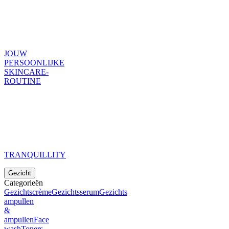
JOUW
PERSOONLIJKE
SKINCARE-
ROUTINE
TRANQUILLITY
Gezicht
Categorieën
Gezichtscrème
Gezichtsserum
Gezichts
ampullen
&
ampullen
Face
wash
Toners