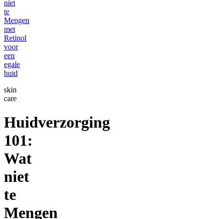
niet
te
Mengen
met
Retinol
voor
een
egale
huid
skin
care
Huidverzorging
101:
Wat
niet
te
Mengen