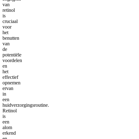
van
retinol
is
cruciaal
voor
het
benutten
van
de
potentiële
voordelen
en
het
effectief
opnemen
ervan
in
een
huidverzorgingsroutine.
Retinol
is
een
alom
erkend
en