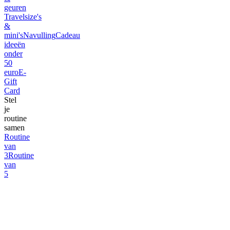
geuren
Travelsize's
&
mini's
Navulling
Cadeau
ideeën
onder
50
euro
E-
Gift
Card
Stel
je
routine
samen
Routine
van
3
Routine
van
5