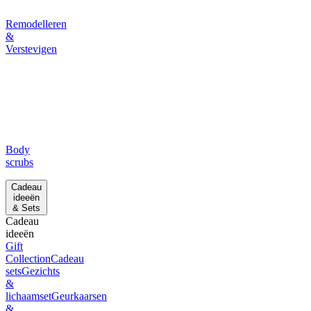
Remodelleren
&
Verstevigen
Body
scrubs
Cadeau
ideeën
& Sets
Cadeau
ideeën
Gift
Collection
Cadeau
sets
Gezichts
&
lichaamset
Geurkaarsen
&