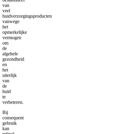
van
veel
huidverzorgingsproducten
vanwege
het
opmerkelijke
vermogen
om
de
algehele
gezondheid
en
het
uiterlijk
van
de
huid
te
verbeteren.
Bij
consequent
gebruik
kan
retinol