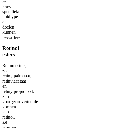
ze
jouw
specifieke
huidtype
en
doelen
kunnen
bevorderen.
Retinol
esters
Retinolesters,
zoals
retinylpalmitaat,
retinylacetaat
en
retinylpropionaat,
zijn
voorgeconverteerde
vormen
van
retinol.
Ze
worden