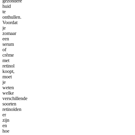
gezondere
huid
te
onthullen.
Voordat
je
zomaar
een
serum
of
crème
met
retinol
koopt,
moet
je
weten
welke
verschillende
soorten
retinoïden
er
zijn
en
hoe