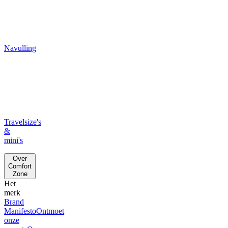
Navulling
Travelsize's
&
mini's
Over
Comfort
Zone
Het
merk
Brand
Manifesto
Ontmoet
onze