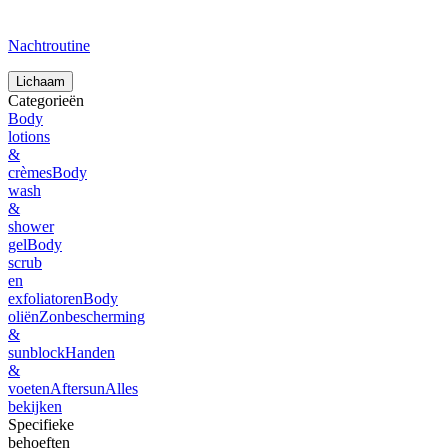
Nachtroutine
Lichaam
Categorieën
Body
lotions
&
crèmes
Body
wash
&
shower
gel
Body
scrub
en
exfoliatoren
Body
oliën
Zonbescherming
&
sunblock
Handen
&
voeten
Aftersun
Alles
bekijken
Specifieke
behoeften