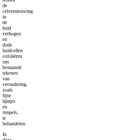
de
celvernieuwing
in
de
huid
verhogen
en
dode
huidcellen
exfoliëren
om
bestaande
tekenen
van
veroudering,
zoals
fijne
lijntjes
en
rimpels,
te
behandelen.
In
deze