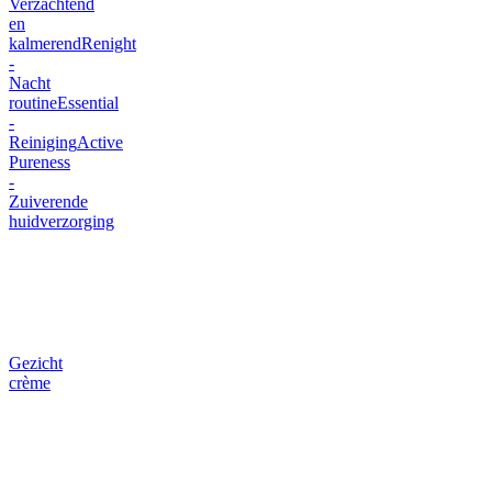
Verzachtend
en
kalmerend
Renight
-
Nacht
routine
Essential
-
Reiniging
Active
Pureness
-
Zuiverende
huidverzorging
Gezicht
crème