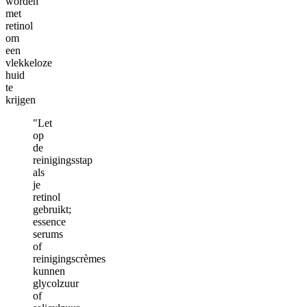
worden
met
retinol
om
een
vlekkeloze
huid
te
krijgen
"Let
op
de
reinigingsstap
als
je
retinol
gebruikt;
essence
serums
of
reinigingscrèmes
kunnen
glycolzuur
of