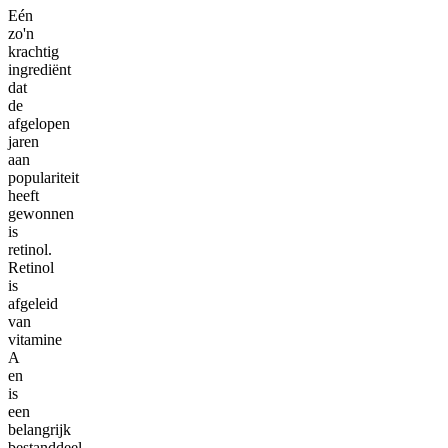
Eén
zo'n
krachtig
ingrediënt
dat
de
afgelopen
jaren
aan
populariteit
heeft
gewonnen
is
retinol.
Retinol
is
afgeleid
van
vitamine
A
en
is
een
belangrijk
bestanddeel