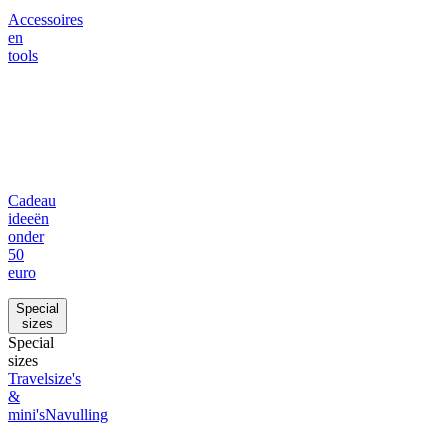
Accessoires
en
tools
Cadeau
ideeën
onder
50
euro
Special
sizes
Special
sizes
Travelsize's
&
mini's
Navulling