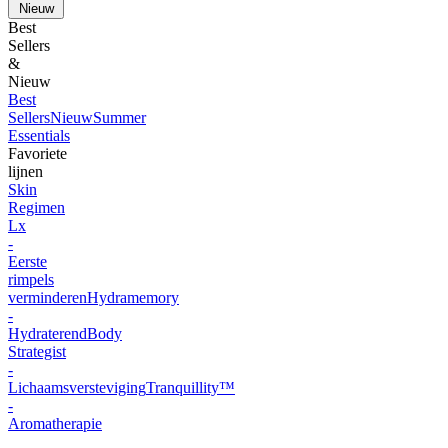
Nieuw
Best
Sellers
&
Nieuw
Best
Sellers
Nieuw
Summer
Essentials
Favoriete
lijnen
Skin
Regimen
Lx
-
Eerste
rimpels
verminderen
Hydramemory
-
Hydraterend
Body
Strategist
-
Lichaamsversteviging
Tranquillity™
-
Aromatherapie