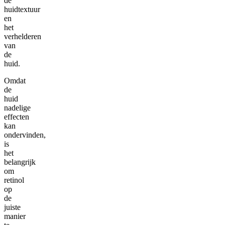
de
huidtextuur
en
het
verhelderen
van
de
huid.
Omdat
de
huid
nadelige
effecten
kan
ondervinden,
is
het
belangrijk
om
retinol
op
de
juiste
manier