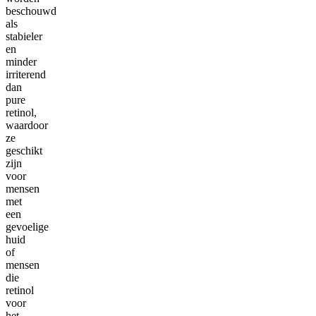
beschouwd
als
stabieler
en
minder
irriterend
dan
pure
retinol,
waardoor
ze
geschikt
zijn
voor
mensen
met
een
gevoelige
huid
of
mensen
die
retinol
voor
het