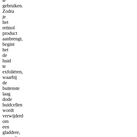
te
gebruiken.
Zodra
je
het
retinol
product
aanbrengt,
begint
het
de
huid
te
exfoliëren,
waarbij
de
buitenste
laag
dode
huidcellen
wordt
verwijderd
om
een
gladdere,