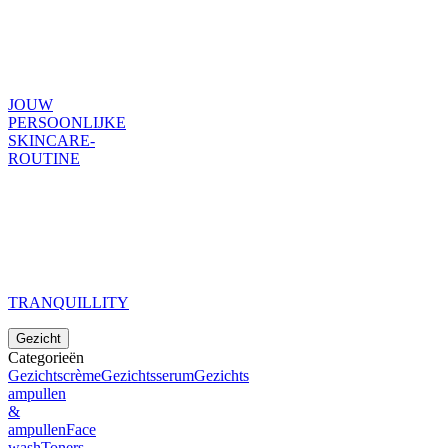
JOUW
PERSOONLIJKE
SKINCARE-
ROUTINE
TRANQUILLITY
Gezicht
Categorieën
Gezichtscrème
Gezichtsserum
Gezichts
ampullen
&
ampullen
Face
wash
Toners