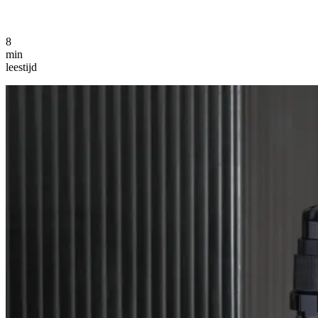
8
min
leestijd